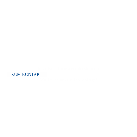
Jetzt Beratungs­termin sichern!
ZUM KONTAKT
Wir freuen uns auf Ihre Anfrage!